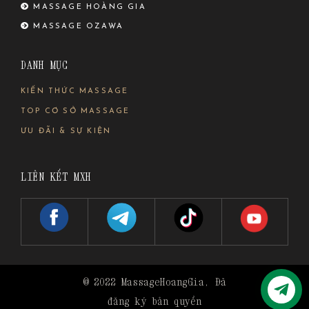
MASSAGE HOÀNG GIA
MASSAGE OZAWA
DANH MỤC
KIẾN THỨC MASSAGE
TOP CƠ SỞ MASSAGE
ƯU ĐÃI & SỰ KIỆN
LIÊN KẾT MXH
© 2022
MassageHoangGia
, Đã
đăng ký bản quyền
Liên Hệ