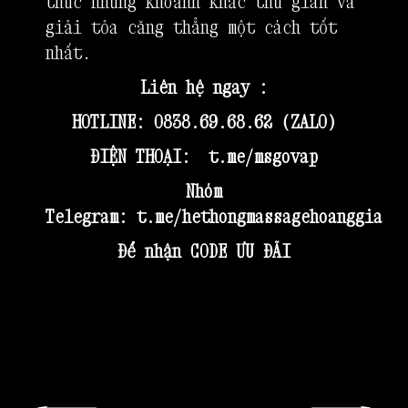
thức những khoảnh khắc thư giãn và
giải tỏa căng thẳng một cách tốt
nhất.
Liên hệ ngay :
HOTLINE: 0838.69.68.62 (ZALO)
ĐIỆN THOẠI:
t.me/msgovap
Nhóm
Telegram:
t.me/hethongmassagehoanggia
Để nhận CODE ƯU ĐÃI