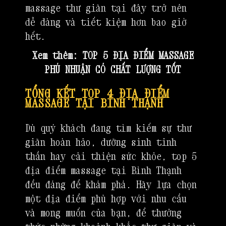
massage thư giãn tại đây trở nên
dễ dàng và tiết kiệm hơn bao giờ
hết.
Xem thêm:
TOP 5 ĐỊA ĐIỂM MASSAGE
PHÚ NHUẬN CÓ CHẤT LƯỢNG TỐT
TỔNG KẾT TOP 4 ĐỊA ĐIỂM
MASSAGE TẠI BÌNH THẠNH
Dù quý khách đang tìm kiếm sự thư
giãn hoàn hảo, dưỡng sinh tinh
thần hay cải thiện sức khỏe, top 5
địa điểm massage tại Bình Thạnh
đều đáng để khám phá. Hãy lựa chọn
một địa điểm phù hợp với nhu cầu
và mong muốn của bạn, để thưởng