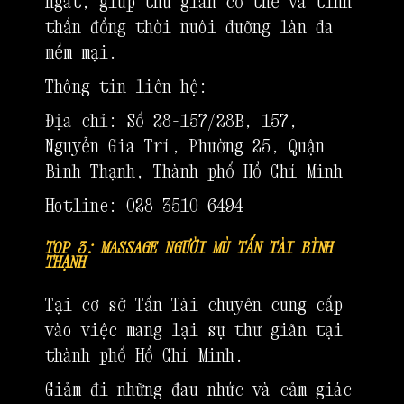
ngát, giúp thư giãn cơ thể và tinh
thần đồng thời nuôi dưỡng làn da
mềm mại.
Thông tin liên hệ:
Địa chỉ: Số 28-157/28B, 157,
Nguyễn Gia Trí, Phường 25, Quận
Bình Thạnh, Thành phố Hồ Chí Minh
Hotline: 028 3510 6494
TOP 3: MASSAGE NGƯỜI MÙ TẤN TÀI BÌNH
THẠNH
Tại cơ sở Tấn Tài chuyên cung cấp
vào việc mang lại sự thư giãn tại
thành phố Hồ Chí Minh.
Giảm đi những đau nhức và cảm giác