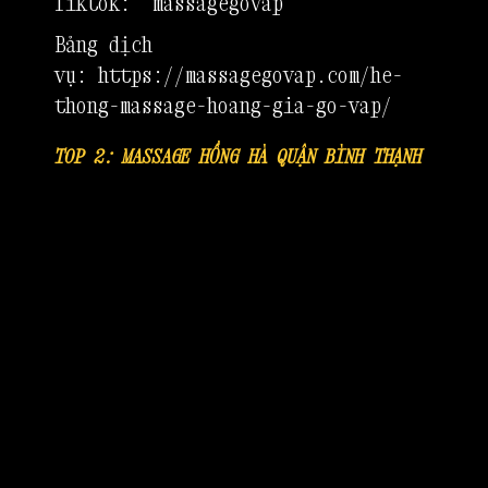
Tiktok:
massagegovap
Bảng dịch
vụ:
https://massagegovap.com/he-
thong-massage-hoang-gia-go-vap/
TOP 2: MASSAGE HỒNG HÀ QUẬN BÌNH THẠNH