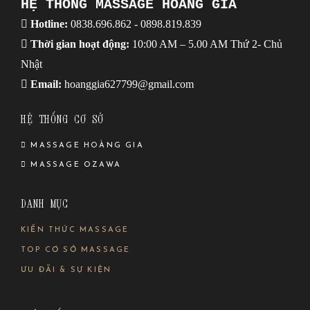
HỆ THỐNG MASSAGE HOÀNG GIA
Hotline:
0838.696.862
-
0898.819.839
Thời gian hoạt động:
10:00 AM – 5.00 AM Thứ 2- Chủ
Nhật
Email:
hoanggia627799@gmail.com
HỆ THỐNG CƠ SỞ
MASSAGE HOÀNG GIA
MASSAGE OZAWA
DANH MỤC
KIẾN THỨC MASSAGE
TOP CƠ SỞ MASSAGE
ƯU ĐÃI & SỰ KIỆN