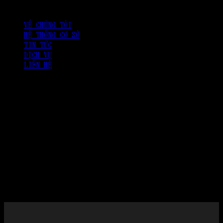
VỀ CHÚNG TÔI
HỆ THỐNG CƠ SỞ
TIN TỨC
DỊCH VỤ
LIÊN HỆ
No posts were found for provided query parameters.