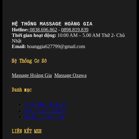
HỆ THỐNG MASSAGE HOÀNG GIA
Hotline:
0838.696.862
-
0898.819.839
Thời gian hoạt động:
10:00 AM – 5.00 AM Thứ 2- Chủ
Nhật
Email:
hoanggia627799@gmail.com
Hệ Thống Cơ Sở
Massage Hoàng Gia
Massage Ozawa
Danh mục
Kiến Thức Massage
top cơ sở massage
Ưu Đãi & Sự Kiện
LIÊN KẾT MXH