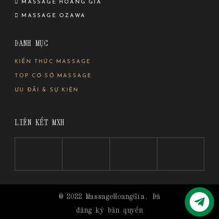
MASSAGE HOÀNG GIA
MASSAGE OZAWA
DANH MỤC
KIẾN THỨC MASSAGE
TOP CƠ SỞ MASSAGE
ƯU ĐÃI & SỰ KIỆN
LIÊN KẾT MXH
© 2022
MassageHoangGia
, Đã
đăng ký bản quyền