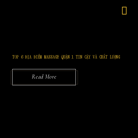
Skip
to
the
content
TOP 6 ĐỊA ĐIỂM MASSAGE QUẬN 1 TIN CẬY VÀ CHẤT LƯỢNG
Read More