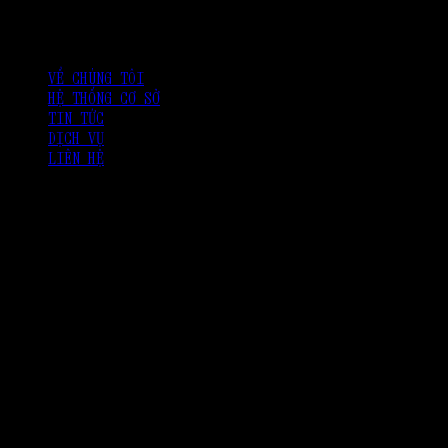
VỀ CHÚNG TÔI
HỆ THỐNG CƠ SỞ
TIN TỨC
DỊCH VỤ
LIÊN HỆ