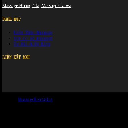
Massage Hoàng Gia
Massage Ozawa
Danh mục
Kiến Thức Massage
top cơ sở massage
Ưu Đãi & Sự Kiện
LIÊN KẾT MXH
© 2022
MassageHoangGia
, Đã đăng ký bản quyền