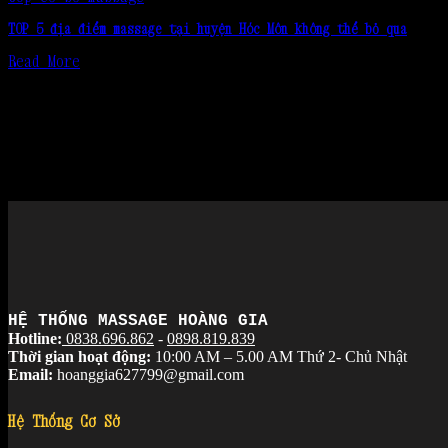
TOP 5 địa điểm massage tại huyện Hóc Môn không thể bỏ qua
Read More
HỆ THỐNG MASSAGE HOÀNG GIA
Hotline:
0838.696.862
-
0898.819.839
Thời gian hoạt động:
10:00 AM – 5.00 AM Thứ 2- Chủ Nhật
Email:
hoanggia627799@gmail.com
Hệ Thống Cơ Sở