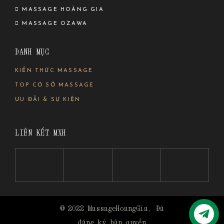
MASSAGE HOÀNG GIA
MASSAGE OZAWA
DANH MỤC
KIẾN THỨC MASSAGE
TOP CƠ SỞ MASSAGE
ƯU ĐÃI & SỰ KIỆN
LIÊN KẾT MXH
© 2022
MassageHoangGia
, Đã
đăng ký bản quyền