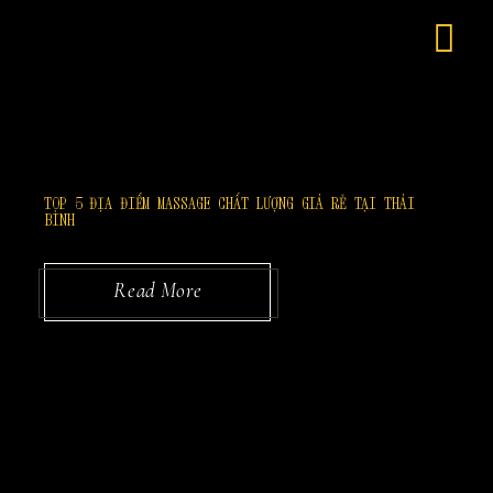
Skip
to
the
content
TOP 5 ĐỊA ĐIỂM MASSAGE CHẤT LƯỢNG GIÁ RẺ TẠI THÁI
BÌNH
Read More