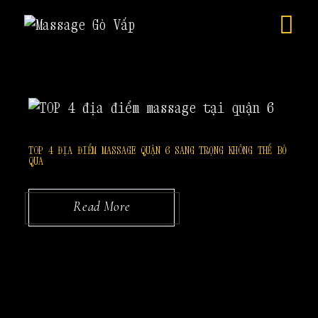
Skip
to
the
content
TOP 4 ĐỊA ĐIỂM MASSAGE QUẬN 6 SANG TRỌNG KHÔNG THỂ BỎ
QUA
Read More