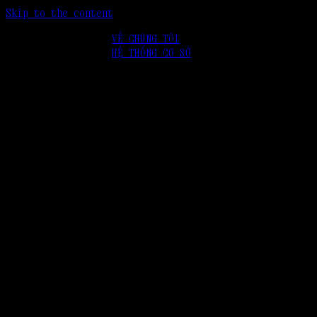
Skip to the content
VỀ CHÚNG TÔI
HỆ THỐNG CƠ SỞ