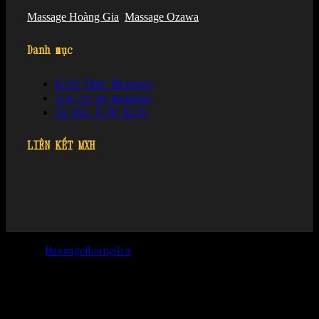
Massage Hoàng Gia
Massage Ozawa
Danh mục
Kiến Thức Massage
top cơ sở massage
Ưu Đãi & Sự Kiện
LIÊN KẾT MXH
© 2022
MassageHoangGia
, Đã đăng ký bản quyền