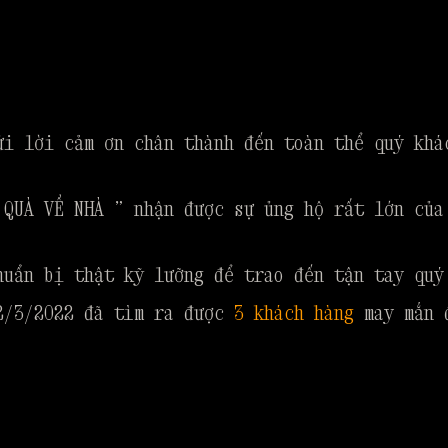
ửi lời cảm ơn chân thành đến toàn thể quý khá
 QUÀ VỀ NHÀ ” nhận được sự ủng hộ rất lớn của
huẩn bị thật kỹ lưỡng để trao đến tận tay quý
2/3/2022 đã tìm ra được
3 khách hàng
may mắn 