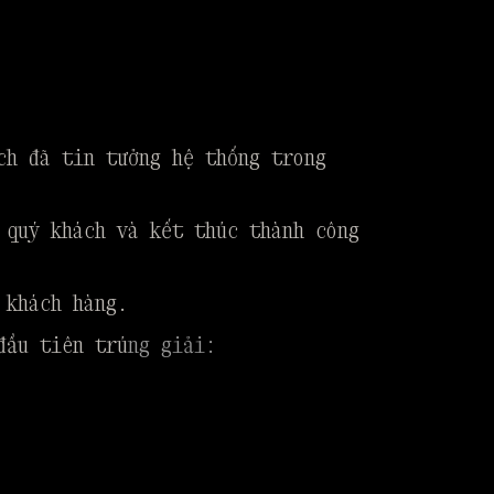
ch đã tin tưởng hệ thống trong
 quý khách và kết thúc thành công
 khách hàng.
đầu tiên trú
ng giải: