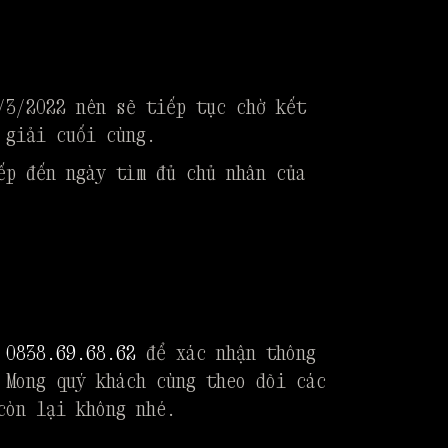
/3/2022 nên sẽ tiếp tục chờ kết
 giải cuối cùng.
ếp đến ngày tìm đủ chủ nhân của
:
0838.69.68.62
để xác nhận thông
 Mong quý khách cùng theo dõi các
còn lại không nhé.