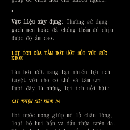
Vật liệu xây dựng
: Thường sử dụng
gạch men hoặc đá chống thấm để chịu
được độ ẩm cao.
LỢI ÍCH CỦA TẮM HƠI ƯỚT ĐỐI VỚI SỨC
KHỎE
Tắm hơi ướt mang lại nhiều lợi ích
tuyệt vời cho cơ thể và tâm trí.
Dưới đây là những lợi ích nổi bật:
CẢI THIỆN SỨC KHỎE DA
Hơi nước nóng giúp mở lỗ chân lông,
loại bỏ bụi bẩn và dầu thừa trên da.