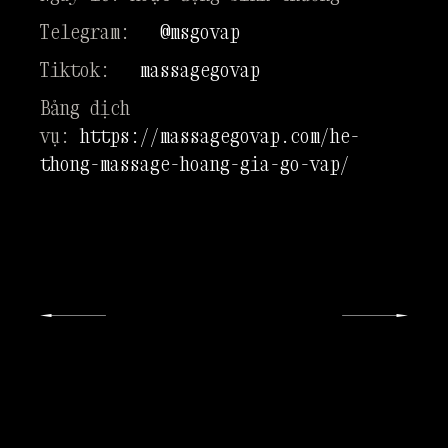
Telegram:
@msgovap
Tiktok:
massagegovap
Bảng dịch
vụ:
https://massagegovap.com/he-
thong-massage-hoang-gia-go-vap/