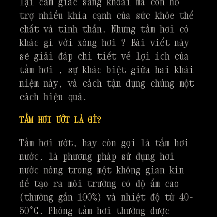
lại cảm giác sảng khoái mà còn hỗ
trợ nhiều khía cạnh của sức khỏe thể
chất và tinh thần. Nhưng tắm hơi có
khác gì với xông hơi ? Bài viết này
sẽ giải đáp chi tiết về lợi ích của
tắm hơi , sự khác biệt giữa hai khái
niệm này, và cách tận dụng chúng một
cách hiệu quả.
TẮM HƠI ƯỚT LÀ GÌ?
Tắm hơi ướt, hay còn gọi là tắm hơi
nước, là phương pháp sử dụng hơi
nước nóng trong một không gian kín
để tạo ra môi trường có độ ẩm cao
(thường gần 100%) và nhiệt độ từ 40-
50°C. Phòng tắm hơi thường được