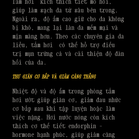
Tắm hơi kích thích tiết mồ hôi,
giúp làm sạch da từ sâu bên trong.
Ngoài ra, độ ẩm cao giữ cho da không
bị khô, mang lại làn da mềm mại và
mịn màng hơn. Theo các chuyên gia da
liễu, tắm hơi có thể hỗ trợ điều
trị mụn trứng cá và cải thiện độ đàn
hồi của da.
THƯ GIÃN CƠ BẮP VÀ GIẢM CĂNG THẲNG
Nhiệt độ và độ ẩm trong phòng tắm
hơi ướt giúp giãn cơ, giảm đau nhức
cơ bắp sau khi tập luyện hoặc làm
việc nặng. Hơi nước nóng còn kích
thích cơ thể tiết endorphin –
hormone hạnh phúc, giúp giảm căng