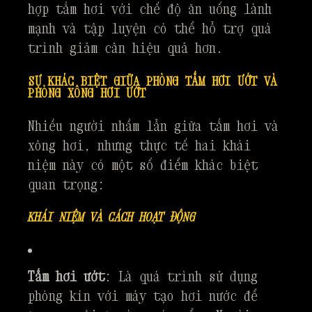
hợp tắm hơi với chế độ ăn uống lành
mạnh và tập luyện có thể hỗ trợ quá
trình giảm cân hiệu quả hơn.
SỰ KHÁC BIỆT GIỮA PHÒNG TẮM HƠI ƯỚT VÀ
PHÒNG XÔNG HƠI ƯỚT
Nhiều người nhầm lẫn giữa tắm hơi và
xông hơi, nhưng thực tế hai khái
niệm này có một số điểm khác biệt
quan trọng:
KHÁI NIỆM VÀ CÁCH HOẠT ĐỘNG
Tắm hơi ướt
: Là quá trình sử dụng
phòng kín với máy tạo hơi nước để