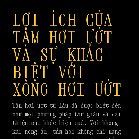
LỢI ÍCH CỦA
TẮM HƠI ƯỚT
VÀ SỰ KHÁC
BIỆT VỚI
XÔNG HƠI ƯỚT
Tắm hơi ướt từ lâu đã được biết đến
như một phương pháp thư giãn và cải
thiện sức khỏe hiệu quả. Với không
khí nóng ẩm, tắm hơi không chỉ mang