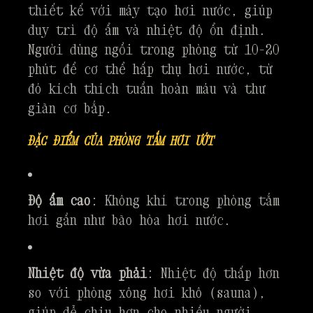
thiết kế với máy tạo hơi nước, giúp
duy trì độ ẩm và nhiệt độ ổn định.
Người dùng ngồi trong phòng từ 10-20
phút để cơ thể hấp thụ hơi nước, từ
đó kích thích tuần hoàn máu và thư
giãn cơ bắp.
ĐẶC ĐIỂM CỦA PHÒNG TẮM HƠI ƯỚT
Độ ẩm cao
: Không khí trong phòng tắm
hơi gần như bão hòa hơi nước.
Nhiệt độ vừa phải
: Nhiệt độ thấp hơn
so với phòng xông hơi khô (sauna),
giúp dễ chịu hơn cho nhiều người.